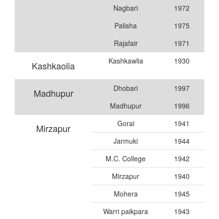
Nagbari
1972
Palisha
1975
Rajafair
1971
Kashkawlia
1930
Kashkaolia
Dhobari
1997
Madhupur
Madhupur
1996
Gorai
1941
Mirzapur
Jarmuki
1944
M.C. College
1942
Mirzapur
1940
Mohera
1945
Warri paikpara
1943