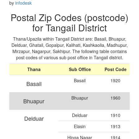
by
infodesk
Postal Zip Codes (postcode)
for Tangail District
Thana/Upazila within Tangail District are: Basail, Bhuapur,
Delduar, Ghatail, Gopalpur, Kalihati, Kashkaolia, Madhupur,
Mirzapur, Nagarpur, Sakhipur. The following table contains
post codes of various sub post office in Tangail district.
Thana
Sub Office
Post Code
Basail
1920
Basail
Bhuapur
1960
Bhuapur
Delduar
1910
Delduar
Elasin
1913
Hinga Nagar
1914