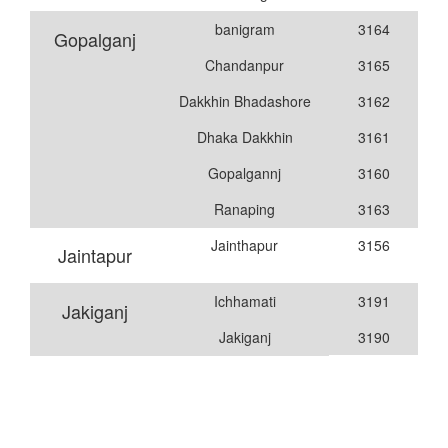
banigram
3164
Gopalganj
Chandanpur
3165
Dakkhin Bhadashore
3162
Dhaka Dakkhin
3161
Gopalgannj
3160
Ranaping
3163
Jainthapur
3156
Jaintapur
Ichhamati
3191
Jakiganj
Jakiganj
3190