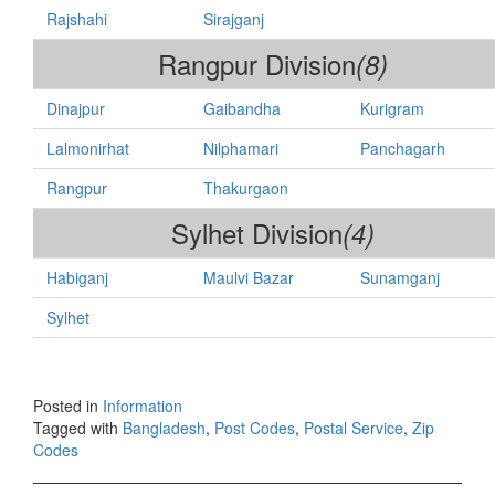
Rajshahi
Sirajganj
Rangpur Division
(8)
Dinajpur
Gaibandha
Kurigram
Lalmonirhat
Nilphamari
Panchagarh
Rangpur
Thakurgaon
Sylhet Division
(4)
Habiganj
Maulvi Bazar
Sunamganj
Sylhet
Posted in
Information
Tagged with
Bangladesh
,
Post Codes
,
Postal Service
,
Zip
Codes