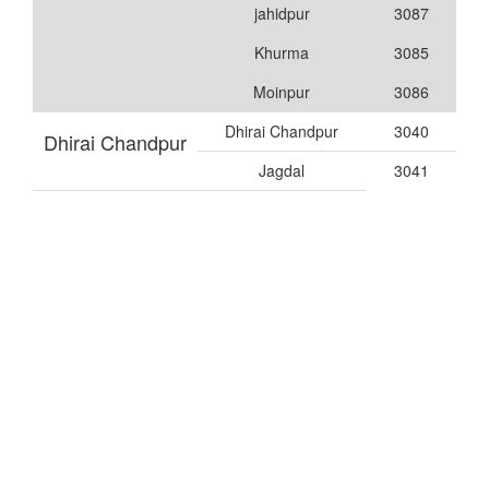
jahidpur
3087
Khurma
3085
Moinpur
3086
Dhirai Chandpur
3040
Dhirai Chandpur
Jagdal
3041