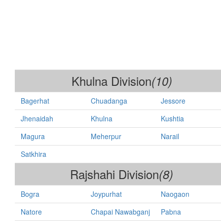
Khulna Division
(10)
Bagerhat
Chuadanga
Jessore
Jhenaidah
Khulna
Kushtia
Magura
Meherpur
Narail
Satkhira
Rajshahi Division
(8)
Bogra
Joypurhat
Naogaon
Natore
Chapai Nawabganj
Pabna