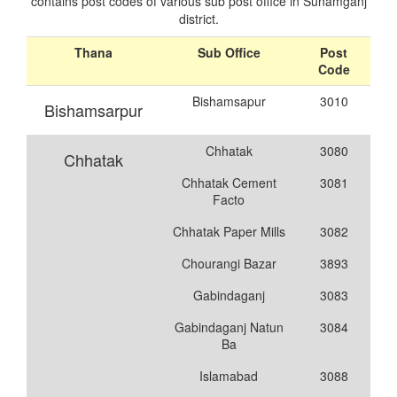
contains post codes of various sub post office in Sunamganj
district.
Thana
Sub Office
Post
Code
Bishamsapur
3010
Bishamsarpur
Chhatak
3080
Chhatak
Chhatak Cement
3081
Facto
Chhatak Paper Mills
3082
Chourangi Bazar
3893
Gabindaganj
3083
Gabindaganj Natun
3084
Ba
Islamabad
3088