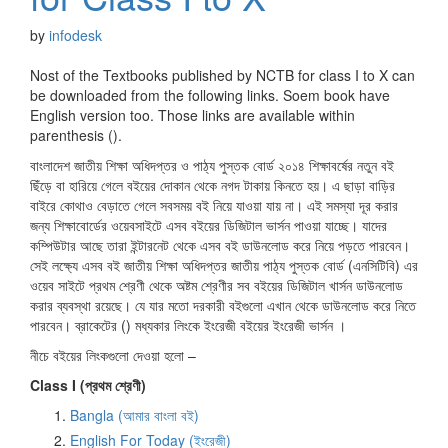
by
infodesk
Nost of the Textbooks published by NCTB for class I to X can
be downloaded from the following links. Soem book have
English version too. Those links are available within
parenthesis ().
বাংলাদেশ জাতীয় শিক্ষা অধিদপ্তর ও পাঠ্য পুস্তক বোর্ড ২০১৪ শিক্ষাবর্ষের নতুন বই
ছিঁড়ে বা হারিয়ে গেলে বইয়ের দোকান থেকে নগদ টাকায় কিনতে হয়। এ ছাড়া বাড়ির
বাইরে কোথাও বেড়াতে গেলে সবসময় বই নিয়ে যাওয়া যায় না। এই সমস্যা দূর করার
জন্য শিক্ষাবোর্ডের ওয়েবসাইটে এসব বইয়ের ডিজিটাল ভার্সন পাওয়া যাচ্ছে। যাদের
কম্পিউটার আছে তারা ইন্টারনেট থেকে এসব বই ডাউনলোড করে নিয়ে পড়তে পারবেন।
সেই লক্ষ্যে এসব বই জাতীয় শিক্ষা অধিদপ্তর জাতীয় পাঠ্য পুস্তক বোর্ড (এনসিটিবি) এর
ওয়েব সাইটে প্রথম শ্রেণী থেকে অষ্টম শ্রেণীর সব বইয়ের ডিজিটাল খার্সন ডাউনলোড
করার ব্যবস্থা রয়েছে। যে যার মতো দরকারী বইগুলো এখান থেকে ডাউনলোড করে নিতে
পারবেন। ব্রাকেটের () মধ্যকার লিংকে ইংরেজী বইয়ের ইংরেজী ভার্সন ।
নীচে বইয়ের লিংকগুলো দেওয়া হলো –
Class I (প্রথম শ্রেণী)
Bangla (আমার বাংলা বই)
English For Today (ইংরেজী)