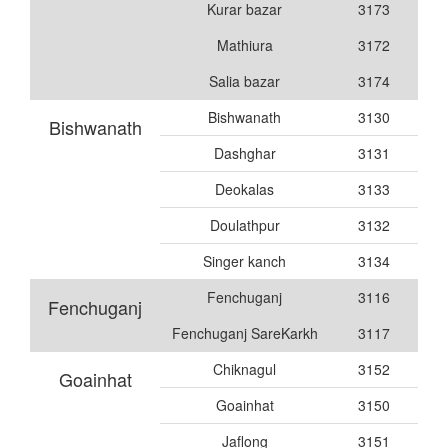
Kurar bazar
3173
Mathiura
3172
Salia bazar
3174
Bishwanath
3130
Bishwanath
Dashghar
3131
Deokalas
3133
Doulathpur
3132
Singer kanch
3134
Fenchuganj
3116
Fenchuganj
Fenchuganj SareKarkh
3117
Chiknagul
3152
Goainhat
Goainhat
3150
Jaflong
3151