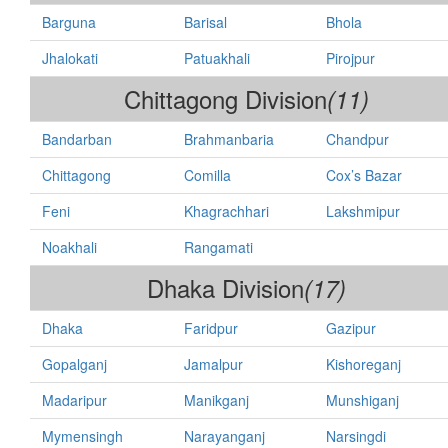
Barguna
Barisal
Bhola
Jhalokati
Patuakhali
Pirojpur
Chittagong Division
(11)
Bandarban
Brahmanbaria
Chandpur
Chittagong
Comilla
Cox’s Bazar
Feni
Khagrachhari
Lakshmipur
Noakhali
Rangamati
Dhaka Division
(17)
Dhaka
Faridpur
Gazipur
Gopalganj
Jamalpur
Kishoreganj
Madaripur
Manikganj
Munshiganj
Mymensingh
Narayanganj
Narsingdi