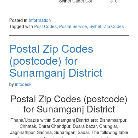
Sylhet Cadet Col
3101
Posted in
Information
Tagged with
Post Codes
,
Postal Service
,
Sylhet
,
Zip Codes
Postal Zip Codes
(postcode) for
Sunamganj District
by
infodesk
Postal Zip Codes (postcode)
for Sunamganj District
Thana/Upazila within Sunamganj District are: Bishamsarpur,
Chhatak, Dhirai Chandpur, Duara bazar, Ghungiar,
Jagnnathpur, Sachna, Sunamganj Sadar. The following table