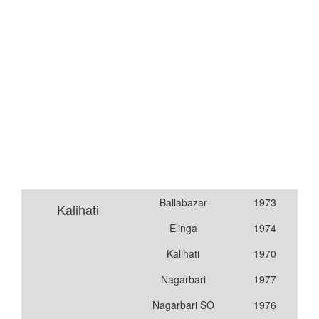
Ballabazar
1973
Kalihati
Elinga
1974
Kalihati
1970
Nagarbari
1977
Nagarbari SO
1976