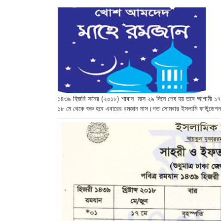
১৪৩৯ হিজরি সনের (২০১৮) শাবান মাস ২৯ দিনে শেষ হয় তবে আগামী ১৭ মে 
১৮ মে থেকে শুরু হবে এবারের রমজান মাস।গত সোমবার ইসলামি ফাউন্ডেশ