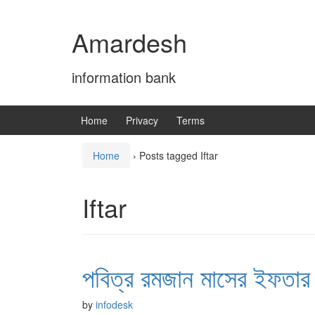
Skip
Skip
to
to
Amardesh
content
main
menu
information bank
Home
Privacy
Terms
Home
›
Posts tagged Iftar
Iftar
পবিত্র রমজান মাসের ইফতার
by
infodesk