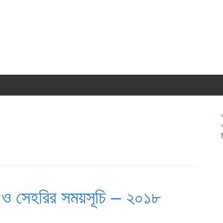
 ও সেহরির সময়সূচি – ২০১৮