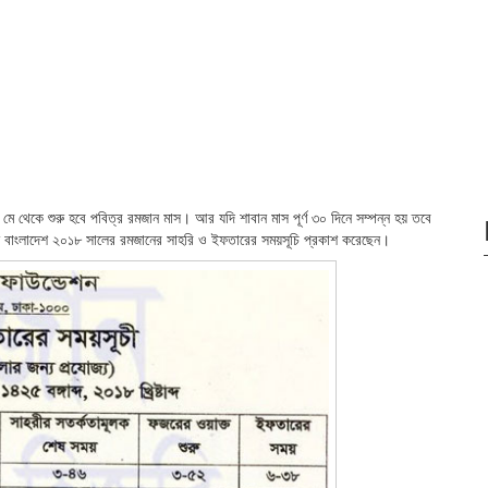
থেকে শুরু হবে পবিত্র রমজান মাস। আর যদি শাবান মাস পূর্ণ ৩০ দিনে সম্পন্ন হয় তবে
ন বাংলাদেশ ২০১৮ সালের রমজানের সাহরি ও ইফতারের সময়সূচি প্রকাশ করেছেন।