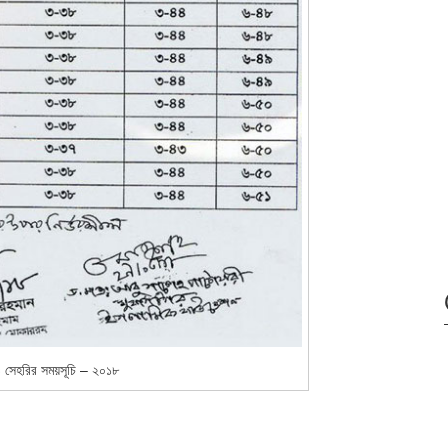
 সেহরির সময়সূচি – ২০১৮