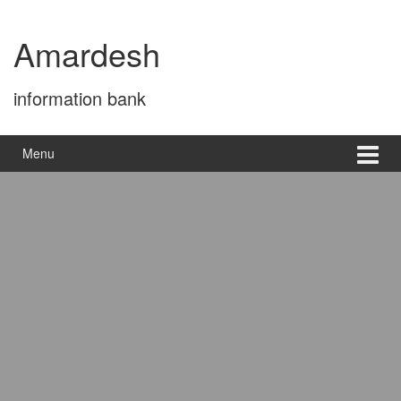
Skip
Skip
to
to
Amardesh
content
main
menu
information bank
Menu