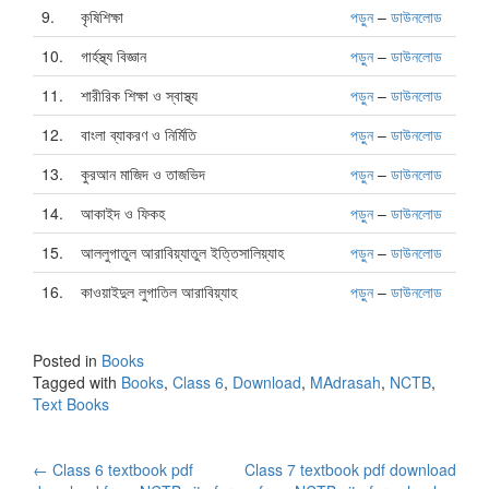
9.
কৃষিশিক্ষা
পড়ুন
–
ডাউনলোড
10.
গার্হস্থ্য বিজ্ঞান
পড়ুন
–
ডাউনলোড
11.
শারীরিক শিক্ষা ও স্বাস্থ্য
পড়ুন
–
ডাউনলোড
12.
বাংলা ব্যাকরণ ও নির্মিতি
পড়ুন
–
ডাউনলোড
13.
কুরআন মাজিদ ও তাজভিদ
পড়ুন
–
ডাউনলোড
14.
আকাইদ ও ফিকহ
পড়ুন
–
ডাউনলোড
15.
আললুগাতুল আরাবিয়্যাতুল ইত্তিসালিয়্যাহ
পড়ুন
–
ডাউনলোড
16.
কাওয়াইদুল লুগাতিল আরাবিয়্যাহ
পড়ুন
–
ডাউনলোড
Posted in
Books
Tagged with
Books
,
Class 6
,
Download
,
MAdrasah
,
NCTB
,
Text Books
Post
←
Class 6 textbook pdf
Class 7 textbook pdf download