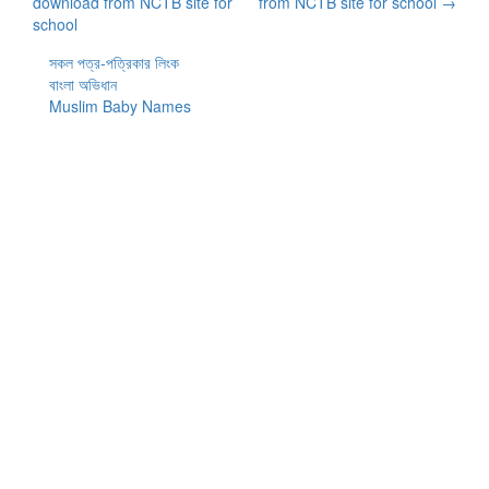
download from NCTB site for
from NCTB site for school
→
navigation
school
সকল পত্র-পত্রিকার লিংক
বাংলা অভিধান
Muslim Baby Names