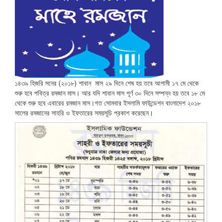
১৪৩৯ হিজরি সনের (২০১৮) শাবান মাস ২৯ দিনে শেষ হয় তবে আগামী ১৭ মে থেকে
শুরু হবে পবিত্র রমজান মাস। আর যদি শাবান মাস পূর্ণ ৩০ দিনে সম্পন্ন হয় তবে ১৮ মে
থেকে শুরু হবে এবারের রমজান মাস।গত সোমবার ইসলামি ফাউন্ডেশন বাংলাদেশ ২০১৮
সালের রমজানের সাহরি ও ইফতারের সময়সূচি প্রকাশ করেছেন।