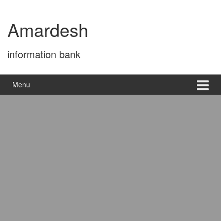
Skip
Skip
to
to
Amardesh
content
main
menu
information bank
Menu