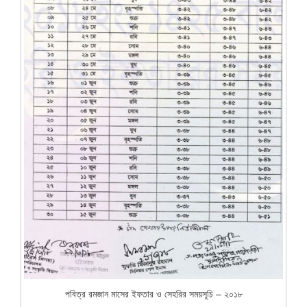
পবিত্র রমজান মাসের ইফতার ও সেহরির সময়সূচি – ২০১৮