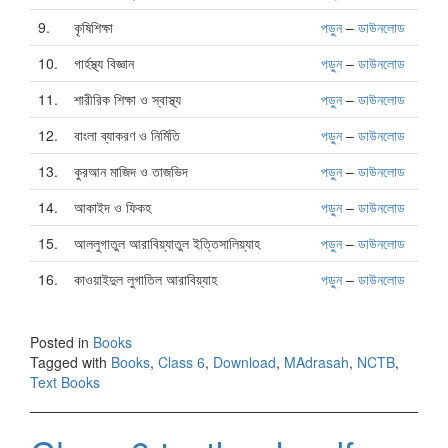
9.
কৃষিশিক্ষা
পড়ুন
–
ডাউনলোড
10.
গার্হস্থ্য বিজ্ঞান
পড়ুন
–
ডাউনলোড
11.
শারীরিক শিক্ষা ও স্বাস্থ্য
পড়ুন
–
ডাউনলোড
12.
বাংলা ব্যাকরণ ও নির্মিতি
পড়ুন
–
ডাউনলোড
13.
কুরআন মাজিদ ও তাজভিদ
পড়ুন
–
ডাউনলোড
14.
আকাইদ ও ফিকহ
পড়ুন
–
ডাউনলোড
15.
আললুগাতুল আরাবিয়্যাতুল ইত্তিসালিয়্যাহ
পড়ুন
–
ডাউনলোড
16.
কাওয়াইদুল লুগাতিল আরাবিয়্যাহ
পড়ুন
–
ডাউনলোড
Posted in
Books
Tagged with
Books
,
Class 6
,
Download
,
MAdrasah
,
NCTB
,
Text Books