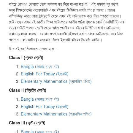
বাইরে কোথাও বেড়াতে গেলে সবসময় বই নিয়ে যাওয়া যায় না। এই সমস্যা দূর করার
জন্য শিক্ষাবোর্ডের ওয়েবসাইটে এসব বইয়ের ডিজিটাল ভার্সন পাওয়া যাচ্ছে। যাদের
কম্পিউটার আছে তারা ইন্টারনেট থেকে এসব বই ডাউনলোড করে নিয়ে পড়তে পারবেন।
সেই লক্ষ্যে এসব বই জাতীয় শিক্ষা অধিদপ্তর জাতীয় পাঠ্য পুস্তক বোর্ড (এনসিটিবি) এর
ওয়েব সাইটে প্রথম শ্রেণী থেকে অষ্টম শ্রেণীর সব বইয়ের ডিজিটাল খার্সন ডাউনলোড
করার ব্যবস্থা রয়েছে। যে যার মতো দরকারী বইগুলো এখান থেকে ডাউনলোড করে নিতে
পারবেন। ব্রাকেটের () মধ্যকার লিংকে ইংরেজী বইয়ের ইংরেজী ভার্সন ।
নীচে বইয়ের লিংকগুলো দেওয়া হলো –
Class I (প্রথম শ্রেণী)
Bangla (আমার বাংলা বই)
English For Today (ইংরেজী)
Elementary Mathematics (প্রাথমিক গণিত)
Class II (দ্বিতীয় শ্রেণী)
Bangla (আমার বাংলা বই)
English For Today (ইংরেজী)
Elementary Mathematics (প্রাথমিক গণিত)
Class III (তৃতীয় শ্রেণী)
Bangla (আমার বাংলা বই)