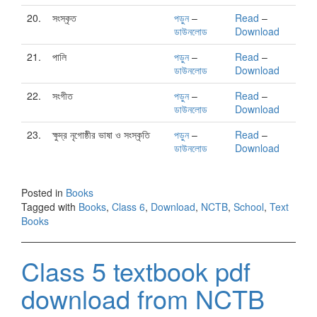
20.
সংস্কৃত
পড়ুন
–
Read
–
ডাউনলোড
Download
21.
পালি
পড়ুন
–
Read
–
ডাউনলোড
Download
22.
সংগীত
পড়ুন
–
Read
–
ডাউনলোড
Download
23.
ক্ষুদ্র নৃগোষ্ঠীর ভাষা ও সংস্কৃতি
পড়ুন
–
Read
–
ডাউনলোড
Download
Posted in
Books
Tagged with
Books
,
Class 6
,
Download
,
NCTB
,
School
,
Text
Books
Class 5 textbook pdf
download from NCTB