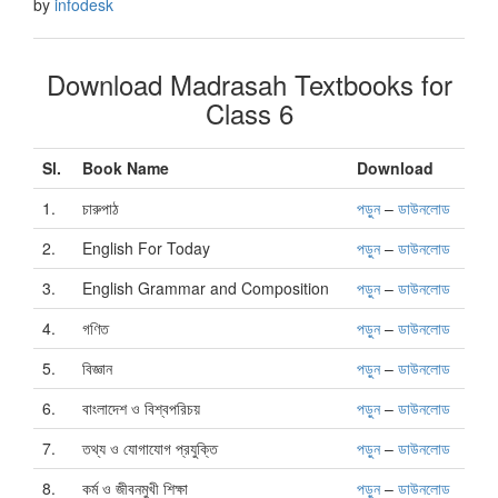
by
infodesk
Download Madrasah Textbooks for
Class 6
Sl.
Book Name
Download
1.
চারুপাঠ
পড়ুন
–
ডাউনলোড
2.
English For Today
পড়ুন
–
ডাউনলোড
3.
English Grammar and Composition
পড়ুন
–
ডাউনলোড
4.
গণিত
পড়ুন
–
ডাউনলোড
5.
বিজ্ঞান
পড়ুন
–
ডাউনলোড
6.
বাংলাদেশ ও বিশ্বপরিচয়
পড়ুন
–
ডাউনলোড
7.
তথ্য ও যোগাযোগ প্রযুক্তি
পড়ুন
–
ডাউনলোড
8.
কর্ম ও জীবনমুখী শিক্ষা
পড়ুন
–
ডাউনলোড