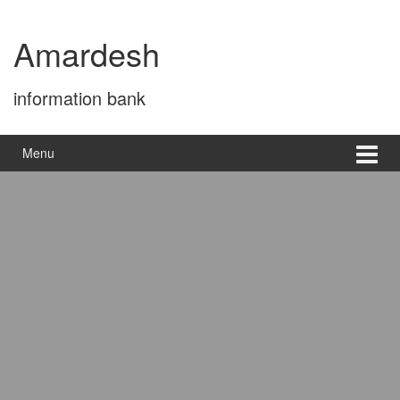
Skip
Skip
to
to
Amardesh
content
main
menu
information bank
Menu