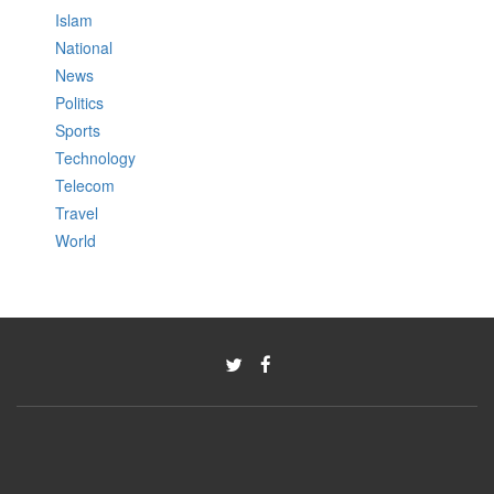
Islam
National
News
Politics
Sports
Technology
Telecom
Travel
World