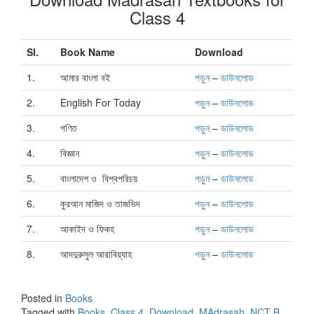
Class 4
Sl.
Book Name
Download
1.
আমার বাংলা বই
পড়ুন
–
ডাউনলোড
2.
English For Today
পড়ুন
–
ডাউনলোড
3.
গণিত
পড়ুন
–
ডাউনলোড
4.
বিজ্ঞান
পড়ুন
–
ডাউনলোড
5.
বাংলাদেশ ও বিশ্বপরিচয়
পড়ুন
–
ডাউনলোড
6.
কুরআন মাজিদ ও তাজভিদ
পড়ুন
–
ডাউনলোড
7.
আকাইদ ও ফিকহ
পড়ুন
–
ডাউনলোড
8.
আদদুরুসুল আরাবিয়্যাহ
পড়ুন
–
ডাউনলোড
Posted in
Books
Tagged with
Books
,
Class 4
,
Download
,
MAdrasah
,
NCT B
,