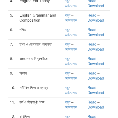
4.
English For Today
পড়ুন
–
Read
–
ডাউনলোড
Download
5.
English Grammar and
পড়ুন
–
Read
–
Composition
ডাউনলোড
Download
6.
গণিত
পড়ুন
–
Read
–
ডাউনলোড
Download
7.
তথ্য ও যোগাযোগ প্রযুক্তি
পড়ুন
–
Read
–
ডাউনলোড
Download
8.
বাংলাদেশ ও বিশ্বপরিচয়
পড়ুন
–
Read
–
ডাউনলোড
Download
9.
বিজ্ঞান
পড়ুন
–
Read
–
ডাউনলোড
Download
10.
শারীরিক শিক্ষা ও স্বাস্থ্য
পড়ুন
–
Read
–
ডাউনলোড
Download
11.
কর্ম ও জীবনমুখী শিক্ষা
পড়ুন
–
Read
–
ডাউনলোড
Download
12.
কৃষিশিক্ষা
পড়ুন
–
Read
–