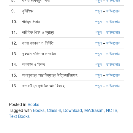
8.
কর্ম ও জীবনমুখী শিক্ষা
পড়ুন
–
ডাউনলোড
9.
কৃষিশিক্ষা
পড়ুন
–
ডাউনলোড
10.
গার্হস্থ্য বিজ্ঞান
পড়ুন
–
ডাউনলোড
11.
শারীরিক শিক্ষা ও স্বাস্থ্য
পড়ুন
–
ডাউনলোড
12.
বাংলা ব্যাকরণ ও নির্মিতি
পড়ুন
–
ডাউনলোড
13.
কুরআন মাজিদ ও তাজভিদ
পড়ুন
–
ডাউনলোড
14.
আকাইদ ও ফিকহ
পড়ুন
–
ডাউনলোড
15.
আললুগাতুল আরাবিয়্যাতুল ইত্তিসালিয়্যাহ
পড়ুন
–
ডাউনলোড
16.
কাওয়াইদুল লুগাতিল আরাবিয়্যাহ
পড়ুন
–
ডাউনলোড
Posted in
Books
Tagged with
Books
,
Class 6
,
Download
,
MAdrasah
,
NCTB
,
Text Books