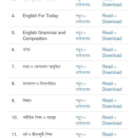
ডাউনলোড
Download
4.
English For Today
পড়ুন
–
Read
–
ডাউনলোড
Download
5.
English Grammar and
পড়ুন
–
Read
–
Composition
ডাউনলোড
Download
6.
গণিত
পড়ুন
–
Read
–
ডাউনলোড
Download
7.
তথ্য ও যোগাযোগ প্রযুক্তি
পড়ুন
–
Read
–
ডাউনলোড
Download
8.
বাংলাদেশ ও বিশ্বপরিচয়
পড়ুন
–
Read
–
ডাউনলোড
Download
9.
বিজ্ঞান
পড়ুন
–
Read
–
ডাউনলোড
Download
10.
শারীরিক শিক্ষা ও স্বাস্থ্য
পড়ুন
–
Read
–
ডাউনলোড
Download
11.
কর্ম ও জীবনমুখী শিক্ষা
পড়ুন
–
Read
–