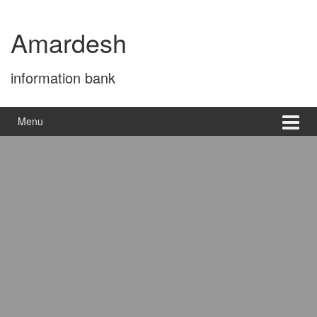
Skip
Skip
to
to
Amardesh
content
main
menu
information bank
Menu